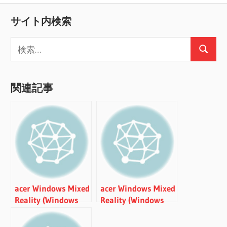
ビ
投
サイト内検索
稿:
ゲ
検
ー
検
索:
索
シ
関連記事
ョ
ン
acer Windows Mixed
acer Windows Mixed
Reality (Windows
Reality (Windows
MR) ヘッドセット
MR) ヘッドセット
レビュー（NETFLIX
レビュー（開封