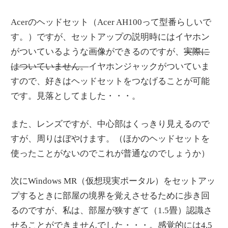
情
報
Acerのヘッドセット（Acer AH100って型番らしいで
を
す。）ですが、セットアップの説明時にはイヤホン
世
がついているような画像ができるのですが、
実際に
界
はついていません。
イヤホンジャックがついていま
へ
すので、好きはヘッドセットをつなげることが可能
発
です。見落としてました・・・。
信
また、レンズですが、中心部はくっきり見えるので
すが、周りはぼやけます。（ほかのヘッドセットを
使ったことがないのでこれが普通なのでしょうか）
次にWindows MR（仮想現実ポータル）をセットアッ
プするときに部屋の境界を覚えさせるために歩き回
るのですが、私は、部屋が狭すぎて（1.5畳）認識さ
せることができませんでした・・・。感覚的には4.5