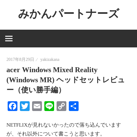
コ
みかんパートナーズ
ン
テ
ノ
ン
ー
ツ
ジ
へ
ャ
ス
2017年8月29日
yakizakana
ン
キ
acer Windows Mixed Reality
ル
ッ
で
(Windows MR) ヘッドセットレビュ
プ
役
ー（使い勝手編）
に
Facebook
Twitter
Email
Line
Copy
共
立
Link
有
た
な
NETFLIXが見れないかったので落ち込んでいます
い
が、それ以外について書こうと思います。