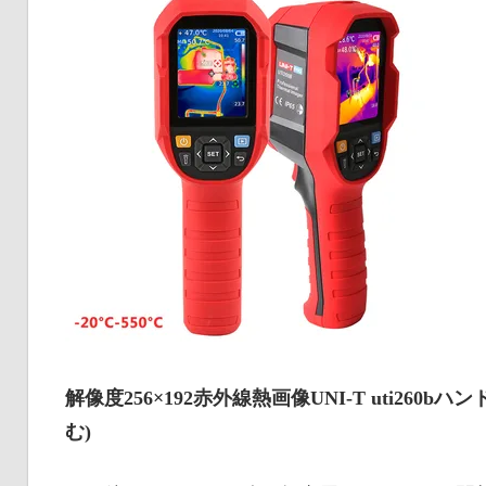
解像度256×192赤外線熱画像UNI-T uti26
む)