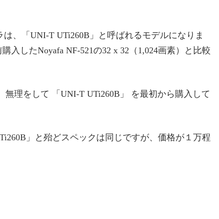
「UNI-T UTi260B」と呼ばれるモデルになりま
入したNoyafa NF-521の32 x 32（1,024画素）と比較
ると、無理をして 「UNI-T UTi260B」 を最初から購入して
UTi260B」と殆どスペックは同じですが、価格が１万程