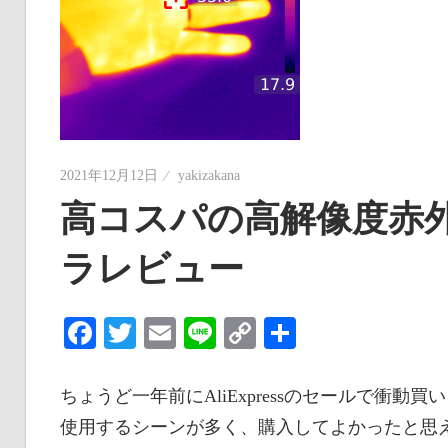
な
い
情
報
を
世
2021年12月12日
yakizakana
界
高コスパの高解像度赤
へ
発
ラレビュー
信
Facebook
Twitter
Email
Line
Copy
共
Link
有
ちょうど一年前にAliExpressのセールで衝
使用するシーンが多く、購入してよかったと思