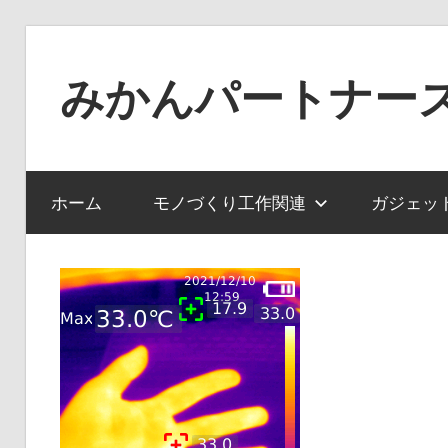
コ
ン
みかんパートナー
テ
ン
ノ
ツ
ー
へ
ジ
ホーム
モノづくり工作関連
ガジェッ
ス
ャ
キ
ン
ッ
ル
プ
で
役
に
立
た