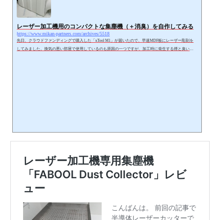
レーザー加工機用のコンパクトな集塵機（＋消臭）を自作してみる
https://www.mikan-partners.com/archives/5518
先日、クラウドファンディングで購入した「xTool M1」が届いたので、早速MDF板にレーザー彫刻を
してみました。換気の悪い部屋で使用しているのも原因の一つですが、加工時に発生する煙と臭いで
ちょっとした火事かなと思うくらい大変なことになりました。https://www.mikan-partners.com/archives/5
044この加工時の煙と匂いが原因でせっかくのレーザー加工機を積極的に使用と思わなくなってしまい
ました。。（煙に含まれている物質とかも体に悪そうですし。。。）で、こうした問題を解決するた
めにレーザー加工機専用の集塵機（煙と臭い...