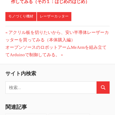
作してみる（その１：はじめのはじめ）
モノづくり機材
レーザーカッター
投
前
アクリル板を切りたいから、安い半導体レーザーカ
の
ッターを買ってみる（本体購入編）
稿
次
投
オープンソースのロボットアームMeArmを組み立て
ナ
の
稿:
てArduinoで制御してみる。
ビ
投
稿:
ゲ
サイト内検索
ー
検
検
索:
シ
索
ョ
関連記事
ン