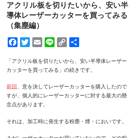
情
アクリル板を切りたいから、安い半
報
導体レーザーカッターを買ってみる
を
（集塵編）
世
界
Facebook
Twitter
Email
Line
Copy
共
へ
Link
有
発
「アクリル板を切りたいから、安い半導体レーザー
信
カッターを買ってみる」の続きです。
前回
、意を決してレーザーカッターを購入したので
すが、個人的にレーザーカッターに対する最大の懸
念点があります。
それは、加工時に発生する粉塵・煙・においです。