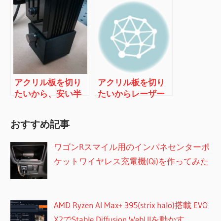
アクリル板を切り
アクリル板を切り
たいから、安い半
たいからレーザー
導体レーザーカッ
カッターを自作し
ターを買ってみる
てみる（その１：
おすすめ記事
（本体購入編）
はじめのはじめ）
ワゴンRスマイル用のインパネセンターポ
ケットワイヤレス充電機(Qi)を作ってみた
AMD Ryzen AI Max+ 395(strix halo)搭載 EVO
X2でStable Diffusion WebUIを動かす