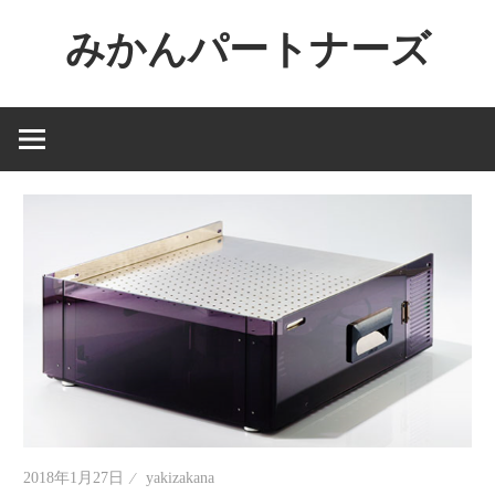
コ
みかんパートナーズ
ン
テ
ノ
ン
ー
ツ
ジ
へ
ャ
ス
ン
キ
ル
ッ
で
プ
役
に
立
た
な
い
2018年1月27日
yakizakana