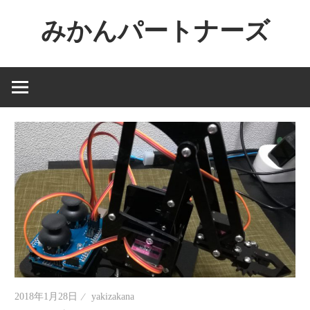
コ
みかんパートナーズ
ン
テ
ノ
ン
ー
ツ
ジ
へ
ャ
ス
ン
キ
ル
ッ
で
プ
役
に
立
た
な
い
2018年1月28日
yakizakana