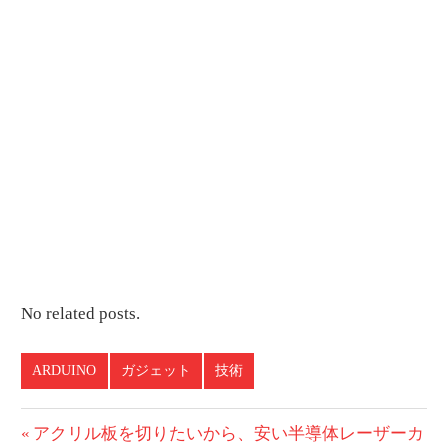
No related posts.
ARDUINO
ガジェット
技術
投
前
アクリル板を切りたいから、安い半導体レーザーカ