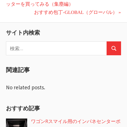
の
ッターを買ってみる（集塵編）
稿
投
次
おすすめ包丁-GLOBAL（グローバル）
ナ
稿:
の
ビ
投
サイト内検索
稿:
ゲ
検
ー
検
索:
索
シ
関連記事
ョ
ン
No related posts.
おすすめ記事
ワゴンRスマイル用のインパネセンターポ