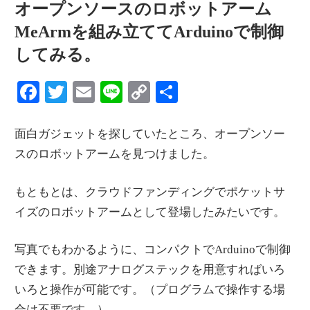
オープンソースのロボットアーム
情
報
MeArmを組み立ててArduinoで制御
を
してみる。
世
Facebook
Twitter
Email
Line
Copy
共
界
へ
Link
有
発
面白ガジェットを探していたところ、オープンソー
信
スのロボットアームを見つけました。
もともとは、クラウドファンディングでポケットサ
イズのロボットアームとして登場したみたいです。
写真でもわかるように、コンパクトでArduinoで制御
できます。別途アナログステックを用意すればいろ
いろと操作が可能です。（プログラムで操作する場
合は不要です。）