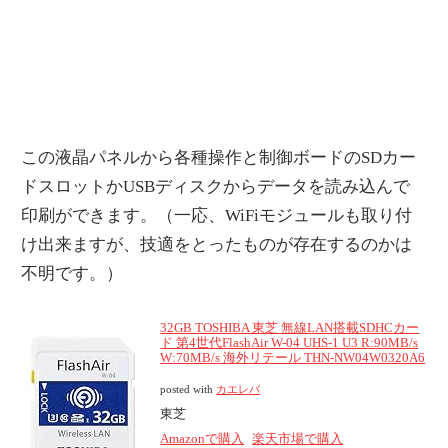
この液晶パネルから各種操作と制御ボードのSDカー
ドスロットかUSBディスクからデータを読み込んで
印刷ができます。（一応、WiFiモジュールも取り付
け出来ますが、技適をとったものが存在するのかは
不明です。）
32GB TOSHIBA 東芝 無線LAN搭載SDHCカー
ド 第4世代FlashAir W-04 UHS-1 U3 R:90MB/s
W:70MB/s 海外リテール THN-NW04W0320A6
posted with
カエレバ
東芝
Amazonで購入
楽天市場で購入