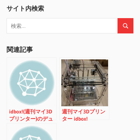
ビ
稿:
サイト内検索
ゲ
検
ー
検
索:
索
シ
関連記事
ョ
ン
idbox!(週刊マイ3D
週刊マイ3Dプリン
プリンター)のデュ
ター idbox!
アルヘッド化(その
１)