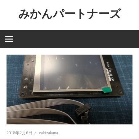
コ
みかんパートナーズ
ン
テ
ノ
ン
ー
ツ
ジ
へ
ャ
ス
ン
キ
ル
ッ
で
プ
役
に
立
た
な
い
2018年2月6日
yakizakana