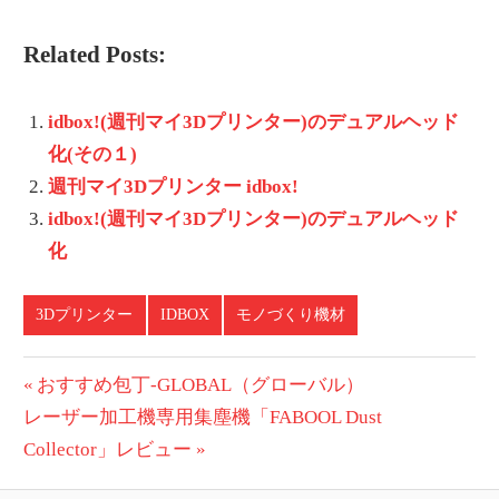
Related Posts:
idbox!(週刊マイ3Dプリンター)のデュアルヘッド
化(その１)
週刊マイ3Dプリンター idbox!
idbox!(週刊マイ3Dプリンター)のデュアルヘッド
化
3Dプリンター
IDBOX
モノづくり機材
投
前
おすすめ包丁-GLOBAL（グローバル）
次
の
レーザー加工機専用集塵機「FABOOL Dust
稿
の
投
Collector」レビュー
ナ
投
稿: