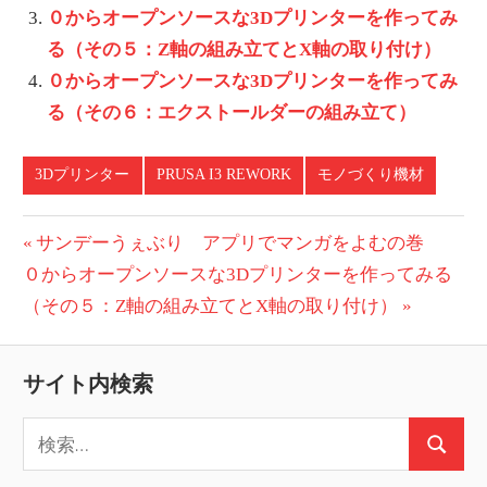
０からオープンソースな3Dプリンターを作ってみ
る（その５：Z軸の組み立てとX軸の取り付け）
０からオープンソースな3Dプリンターを作ってみ
る（その６：エクストールダーの組み立て）
3Dプリンター
PRUSA I3 REWORK
モノづくり機材
投
前
サンデーうぇぶり アプリでマンガをよむの巻
次
の
０からオープンソースな3Dプリンターを作ってみる
稿
の
投
（その５：Z軸の組み立てとX軸の取り付け）
ナ
投
稿:
ビ
稿:
サイト内検索
ゲ
検
ー
検
索: