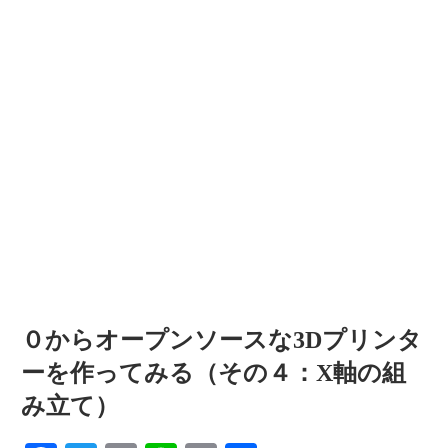
情
報
を
世
界
へ
発
信
０からオープンソースな3Dプリンタ
ーを作ってみる（その４：X軸の組
み立て）