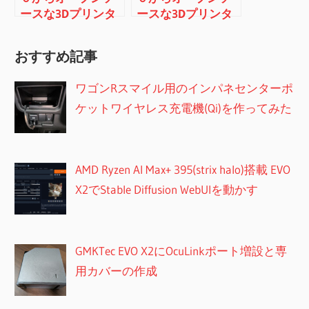
ースな3Dプリンタ
ースな3Dプリンタ
ーを作ってみる
ーを作ってみる
（その５：Z軸の組
（その６：エクス
おすすめ記事
み立てとX軸の取り
トールダーの組み
付け）
立て）
ワゴンRスマイル用のインパネセンターポ
ケットワイヤレス充電機(Qi)を作ってみた
AMD Ryzen AI Max+ 395(strix halo)搭載 EVO
X2でStable Diffusion WebUIを動かす
GMKTec EVO X2にOcuLinkポート増設と専
用カバーの作成