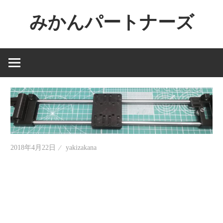
コ
みかんパートナーズ
ン
テ
ノ
ン
ー
ツ
ジ
へ
ャ
ス
ン
キ
ル
ッ
で
プ
役
2018年4月22日
yakizakana
に
立
た
な
い