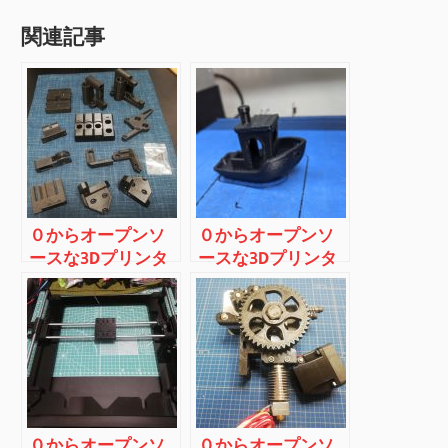
索
シ
関連記事
ョ
ン
０からオープンソ
０からオープンソ
ースな3Dプリンタ
ースな3Dプリンタ
ーを作ってみる
ーを作ってみる
（その２：部品調
（その１：はじめ
達）
のはじめ）
０からオープンソ
０からオープンソ