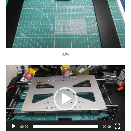
X軸
動
画
プ
レ
ー
ヤ
ー
00:00
00:19