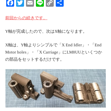
Facebook
Twitter
Email
Line
Copy
共
Link
有
前回からの続きです。
Y軸が完成したので、次はX軸になります。
X軸は、Y軸よりシンプルで「X End Idler」・「End
Motor holes」・「X Carriage」にLM8UUといくつか
の部品をセットするだけです。