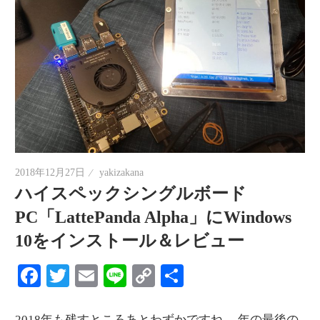
2018年12月27日
yakizakana
ハイスペックシングルボード
PC「LattePanda Alpha」にWindows
10をインストール＆レビュー
Facebook
Twitter
Email
Line
Copy
共
Link
有
2018年も残すところあとわずかですね。 年の最後の