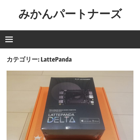
コ
みかんパートナーズ
ン
テ
ノ
ン
ー
ツ
ジ
へ
ャ
ス
カテゴリー:
LattePanda
ン
キ
ル
ッ
で
プ
役
に
立
た
な
い