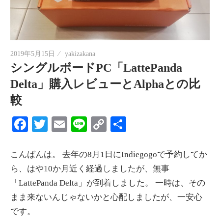
情
報
を
世
2019年5月15日
yakizakana
界
シングルボードPC「LattePanda
へ
Delta」購入レビューとAlphaとの比
発
較
信
Facebook
Twitter
Email
Line
Copy
共
Link
有
こんばんは。 去年の8月1日にIndiegogoで予約してか
ら、はや10か月近く経過しましたが、無事
「LattePanda Delta」が到着しました。 一時は、その
まま来ないんじゃないかと心配しましたが、一安心
です。