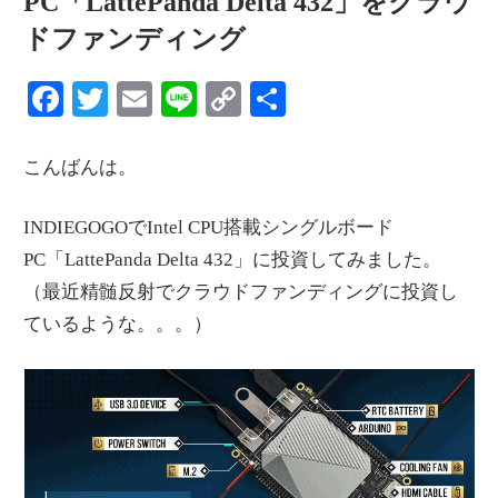
PC「LattePanda Delta 432」をクラウ
情
ドファンディング
報
を
Facebook
Twitter
Email
Line
Copy
共
世
Link
有
界
こんばんは。
へ
発
INDIEGOGOでIntel CPU搭載シングルボード
信
PC「LattePanda Delta 432」に投資してみました。
（最近精髄反射でクラウドファンディングに投資し
ているような。。。）