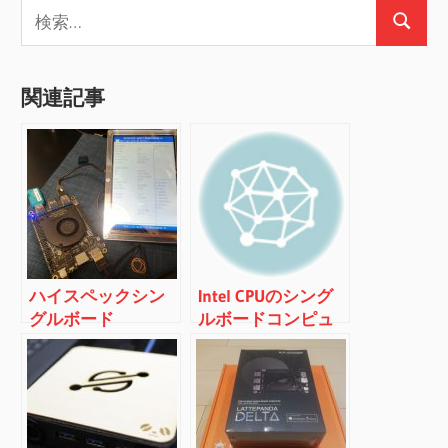
検
シ
検
索:
ョ
索
ン
関連記事
ハイスペックシン
Intel CPUのシング
グルボード
ルボードコンピュ
PC「LattePanda
ーター
Alpha」にWindows
「LattePanda」を
10をインストール
購入レビュー
＆レビュー