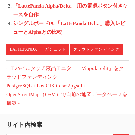
「LattePanda Alpha/Delta」用の電源ボタン付きケ
ースを自作
シングルボードPC「LattePanda Delta」購入レビ
ューとAlphaとの比較
LATTEPANDA
ガジェット
クラウドファンディング
投
前
モバイルタッチ液晶モニター「Vinpok Split」をク
の
ラウドファンディング
稿
次
投
PostgreSQL＋PostGIS＋osm2pgsql＋
ナ
の
稿:
OpenStreetMap（OSM）で自前の地図データベースを
ビ
投
構築
稿:
ゲ
サイト内検索
ー