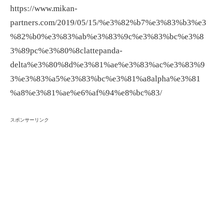
https://www.mikan-
partners.com/2019/05/15/%e3%82%b7%e3%83%b3%e3
%82%b0%e3%83%ab%e3%83%9c%e3%83%bc%e3%8
3%89pc%e3%80%8clattepanda-
delta%e3%80%8d%e3%81%ae%e3%83%ac%e3%83%9
3%e3%83%a5%e3%83%bc%e3%81%a8alpha%e3%81
%a8%e3%81%ae%e6%af%94%e8%bc%83/
スポンサーリンク