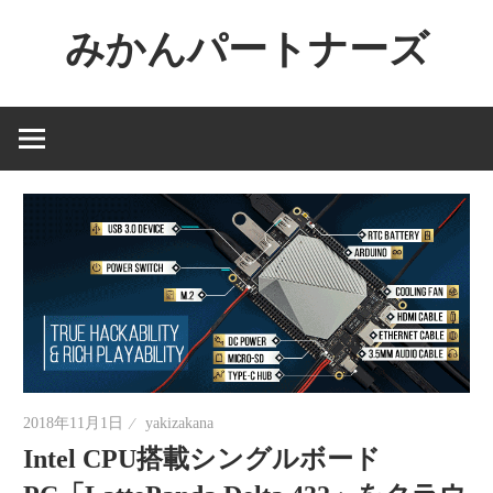
コ
みかんパートナーズ
ン
テ
ノ
ン
ー
ツ
ジ
へ
ャ
ス
ン
キ
ル
ッ
で
プ
役
に
立
た
2018年11月1日
yakizakana
な
Intel CPU搭載シングルボード
い