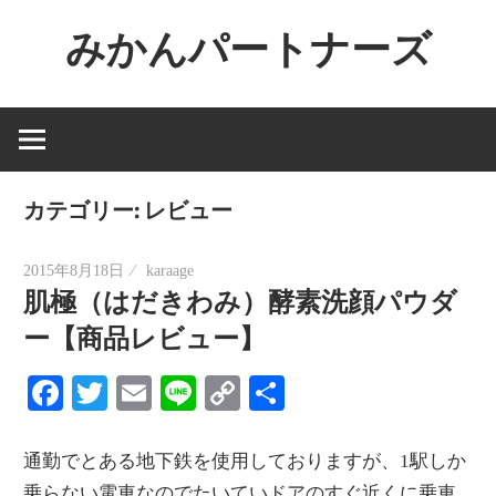
コ
みかんパートナーズ
ン
テ
ノ
ン
ー
ツ
ジ
へ
ャ
ス
カテゴリー:
レビュー
ン
キ
ル
ッ
2015年8月18日
karaage
で
肌極（はだきわみ）酵素洗顔パウダ
プ
役
ー【商品レビュー】
に
立
Facebook
Twitter
Email
Line
Copy
共
た
Link
有
な
通勤でとある地下鉄を使用しておりますが、1駅しか
い
乗らない電車なのでたいていドアのすぐ近くに乗車