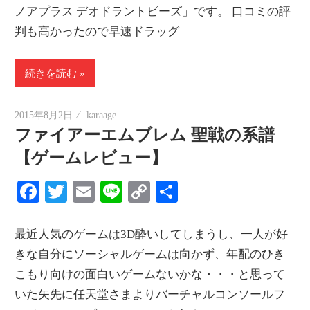
ノアプラス デオドラントビーズ」です。 口コミの評
判も高かったので早速ドラッグ
続きを読む
2015年8月2日
karaage
ファイアーエムブレム 聖戦の系譜
【ゲームレビュー】
Facebook
Twitter
Email
Line
Copy
共
Link
有
最近人気のゲームは3D酔いしてしまうし、一人が好
きな自分にソーシャルゲームは向かず、年配のひき
こもり向けの面白いゲームないかな・・・と思って
いた矢先に任天堂さまよりバーチャルコンソールフ