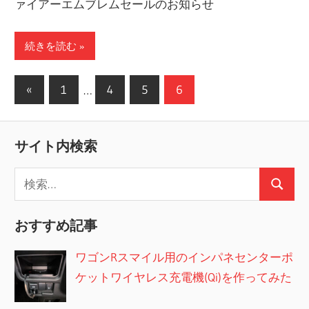
ァイアーエムブレムセールのお知らせ
続きを読む
投
前
«
1
…
4
5
6
の
稿
記
の
サイト内検索
事
ペ
検
ー
検
索:
索
ジ
おすすめ記事
送
ワゴンRスマイル用のインパネセンターポ
り
ケットワイヤレス充電機(Qi)を作ってみた