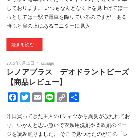
情
しております。 いつもなんとなく上を見上げてぼー
報
っとしては一駅で電車を降りているのですが、ある
を
時ふと扉の上にあるモニターに見入
世
界
続きを読む
へ
発
2015年8月15日
karaage
信
レノアプラス デオドラントビーズ
【商品レビュー】
Facebook
Twitter
Email
Line
Copy
共
Link
有
昨日買ってきた主人のTシャツから異臭が放たれてお
り、いかんと思い急いで衣類用洗剤や柔軟剤のペー
ジを読み漁りました。 そこで見つけたのがこの「レ