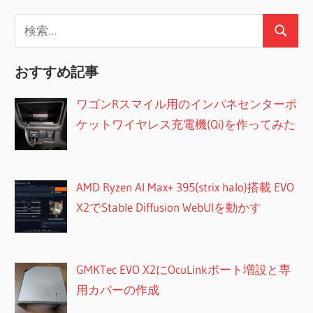
ペ
検
ー
検
索:
索
ジ
おすすめ記事
送
ワゴンRスマイル用のインパネセンターポ
り
ケットワイヤレス充電機(Qi)を作ってみた
AMD Ryzen AI Max+ 395(strix halo)搭載 EVO
X2でStable Diffusion WebUIを動かす
GMKTec EVO X2にOcuLinkポート増設と専
用カバーの作成