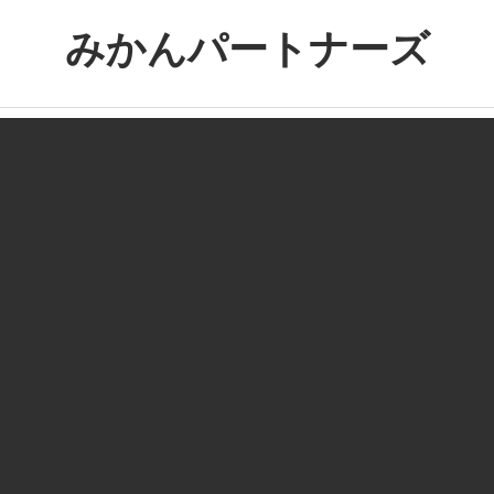
コ
みかんパートナーズ
ン
テ
ノ
ン
ー
ツ
ジ
へ
ャ
ス
ン
キ
ル
ッ
で
プ
役
に
立
た
な
い