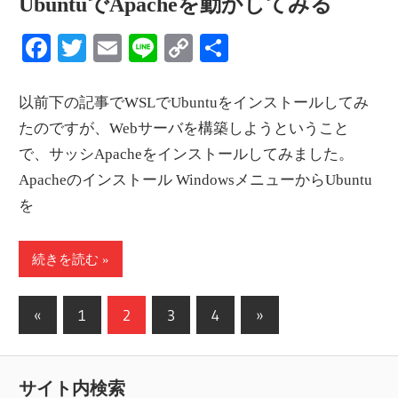
UbuntuでApacheを動かしてみる
Facebook
Twitter
Email
Line
Copy
共
Link
有
以前下の記事でWSLでUbuntuをインストールしてみ
たのですが、Webサーバを構築しようということ
で、サッシApacheをインストールしてみました。
Apacheのインストール WindowsメニューからUbuntu
を
続きを読む
投
前
次
«
1
2
3
4
»
の
の
稿
記
記
の
サイト内検索
事
事