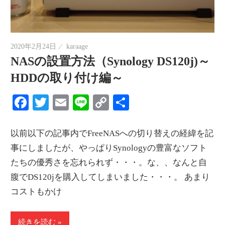
2020年2月24日
karaage
NASの設置方法（Synology DS120j)～
HDDの取り付け編～
Facebook
Twitter
Email
Line
Copy
共
Link
有
以前以下の記事内でFreeNASへの切り替えの経緯を記
事にしましたが、やっぱりSynologyの豊富なソフト
たちの優秀さを忘れられず・・・。な、、なんと自
腹でDS120jを購入してしまいました・・・。 あまり
コストもかけ
続きを読む