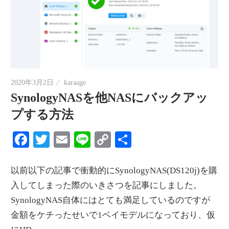
2020年3月2日
karaage
SynologyNASを他NASにバックアッ
プする方法
Facebook
Twitter
Email
Line
Copy
共
Link
有
以前以下の記事で衝動的にSynologyNAS(DS120j)を購
入してしまった際のいきさつを記事にしました。
SynologyNAS自体にはとても満足しているのですが
金額をケチったせいで1ベイモデルになっており、仮