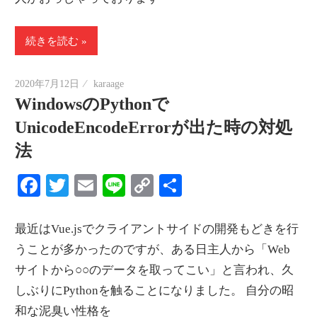
続きを読む
2020年7月12日
karaage
WindowsのPythonで
UnicodeEncodeErrorが出た時の対処
法
Facebook
Twitter
Email
Line
Copy
共
Link
有
最近はVue.jsでクライアントサイドの開発もどきを行
うことが多かったのですが、ある日主人から「Web
サイトから○○のデータを取ってこい」と言われ、久
しぶりにPythonを触ることになりました。 自分の昭
和な泥臭い性格を