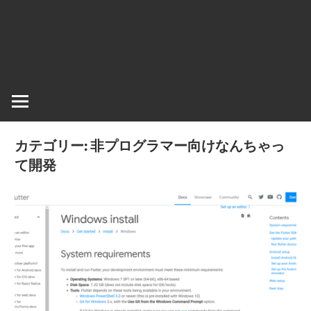
情
報
を
世
界
へ
発
カテゴリー:
非プログラマー向けなんちゃっ
信
て開発