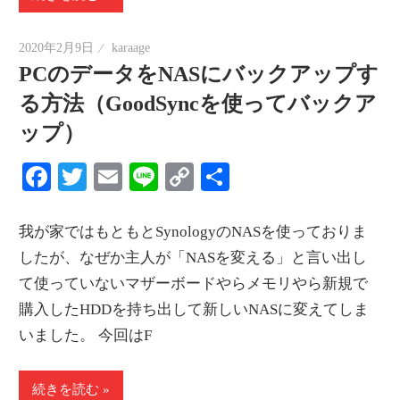
2020年2月9日
karaage
PCのデータをNASにバックアップす
る方法（GoodSyncを使ってバックア
ップ）
Facebook
Twitter
Email
Line
Copy
共
Link
有
我が家ではもともとSynologyのNASを使っておりま
したが、なぜか主人が「NASを変える」と言い出し
て使っていないマザーボードやらメモリやら新規で
購入したHDDを持ち出して新しいNASに変えてしま
いました。 今回はF
続きを読む