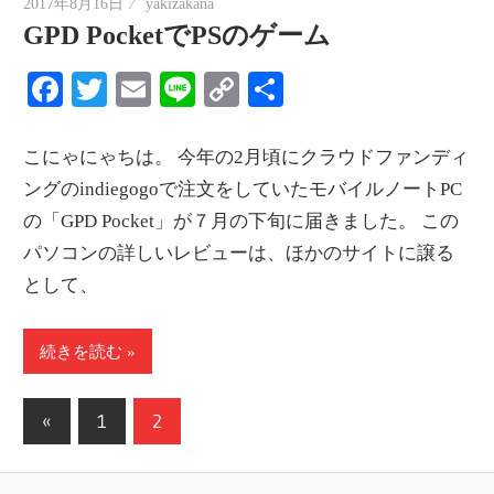
2017年8月16日
yakizakana
GPD PocketでPSのゲーム
Facebook
Twitter
Email
Line
Copy
共
Link
有
こにゃにゃちは。 今年の2月頃にクラウドファンディ
ングのindiegogoで注文をしていたモバイルノートPC
の「GPD Pocket」が７月の下旬に届きました。 この
パソコンの詳しいレビューは、ほかのサイトに譲る
として、
続きを読む
投
前
«
1
2
の
稿
記