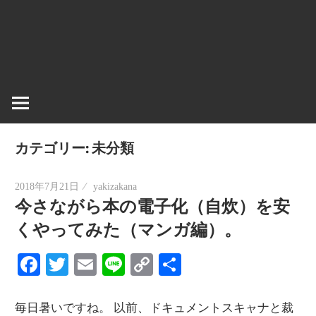
情
報
を
世
界
へ
発
カテゴリー:
未分類
信
2018年7月21日
yakizakana
今さながら本の電子化（自炊）を安
くやってみた（マンガ編）。
Facebook
Twitter
Email
Line
Copy
共
Link
有
毎日暑いですね。 以前、ドキュメントスキャナと裁