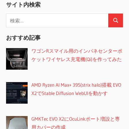
の
サイト内検索
事
ペ
検
ー
検
索:
索
ジ
おすすめ記事
送
ワゴンRスマイル用のインパネセンターポ
り
ケットワイヤレス充電機(Qi)を作ってみた
AMD Ryzen AI Max+ 395(strix halo)搭載 EVO
X2でStable Diffusion WebUIを動かす
GMKTec EVO X2にOcuLinkポート増設と専
用カバーの作成