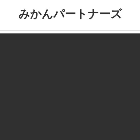
コ
みかんパートナーズ
ン
テ
ノ
ン
ー
ツ
ジ
へ
ャ
ス
ン
キ
ル
ッ
で
プ
役
に
立
た
な
い