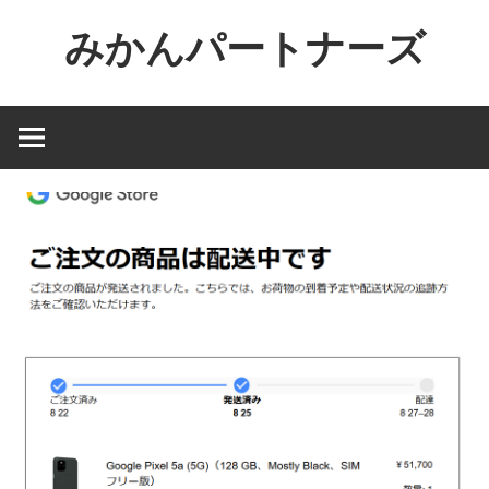
コ
みかんパートナーズ
ン
テ
ノ
ン
ー
ツ
ジ
へ
ャ
ス
ン
キ
ル
ッ
で
プ
役
に
立
た
な
い