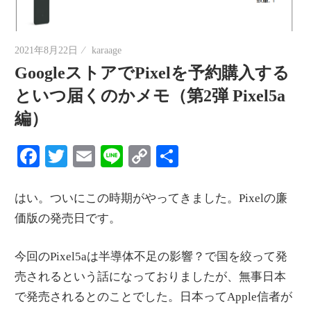
情
報
を
2021年8月22日
karaage
世
GoogleストアでPixelを予約購入する
界
といつ届くのかメモ（第2弾 Pixel5a
へ
編）
発
信
Facebook
Twitter
Email
Line
Copy
共
Link
有
はい。ついにこの時期がやってきました。Pixelの廉
価版の発売日です。
今回のPixel5aは半導体不足の影響？で国を絞って発
売されるという話になっておりましたが、無事日本
で発売されるとのことでした。日本ってApple信者が