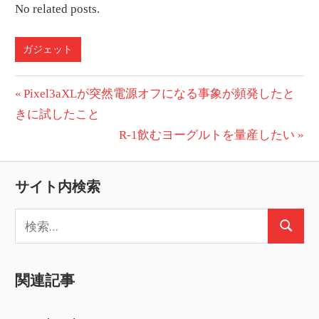
No related posts.
ガジェット
投
前
Pixel3aXLが突然電源オフになる事象が頻発したと
の
きに試したこと
稿
投
次
R-1飲むヨーグルトを量産したい
ナ
稿:
の
ビ
投
サイト内検索
稿:
ゲ
検
ー
検
索:
索
シ
関連記事
ョ
ン