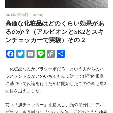
情
報
2021年9月20日
karaage
を
高価な化粧品はどのくらい効果があ
世
るのか？（アルビオンとSK2とスキ
界
ンチェッカーで実験）その２
へ
発
Facebook
Twitter
Email
Line
Copy
共
信
Link
有
「化粧品なんかプラシーボだろ」という夫からのハ
ラスメントまがいのいちゃもんに対して科学的根拠
に基づいて反論を行うために開始したこの企画も早2
回目を迎えました。
前回「肌チェッカー」を購入し、顔の半分に「アル
ビオン」もう半分に「SK2」を使ってどのような効果