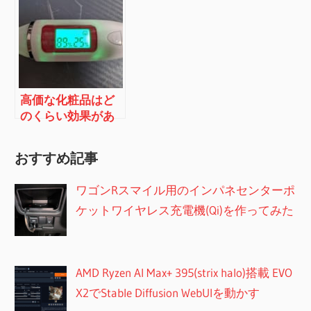
高価な化粧品はど
のくらい効果があ
るのか？（アルビ
オンとSK2とスキン
おすすめ記事
チェッカーで実
験）その１
ワゴンRスマイル用のインパネセンターポ
ケットワイヤレス充電機(Qi)を作ってみた
AMD Ryzen AI Max+ 395(strix halo)搭載 EVO
X2でStable Diffusion WebUIを動かす