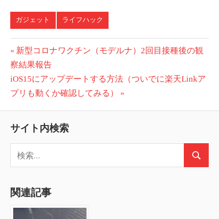
ガジェット
ライフハック
投
前
新型コロナワクチン（モデルナ）2回目接種後の観
の
察結果報告
稿
次
投
iOS15にアップデートする方法（ついでに楽天Linkア
ナ
の
稿:
プリも動くか確認してみる）
ビ
投
稿:
ゲ
サイト内検索
ー
検
検
索:
シ
索
ョ
関連記事
ン