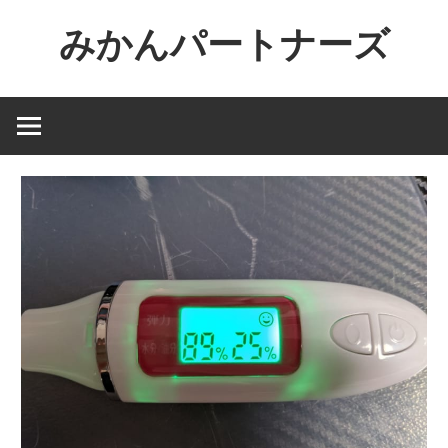
コ
みかんパートナーズ
ン
テ
ノ
ン
ー
ツ
ジ
へ
ャ
ス
ン
キ
ル
ッ
で
プ
役
に
立
た
な
い