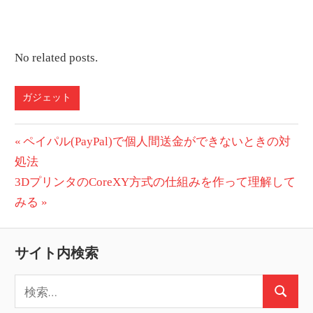
No related posts.
ガジェット
投
前
ペイパル(PayPal)で個人間送金ができないときの対
の
処法
稿
次
投
3DプリンタのCoreXY方式の仕組みを作って理解して
ナ
の
稿:
みる
ビ
投
稿:
ゲ
サイト内検索
ー
検
検
索:
シ