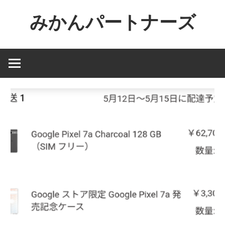
コ
みかんパートナーズ
ン
テ
ノ
ン
ー
ツ
ジ
へ
ャ
ス
ン
キ
ル
ッ
で
プ
役
に
立
た
な
い