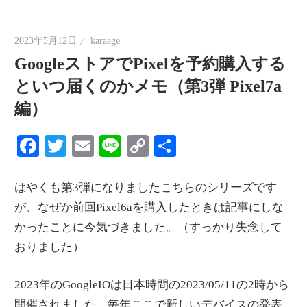
情
報
2023年5月12日
karaage
を
GoogleストアでPixelを予約購入する
世
といつ届くのかメモ（第3弾 Pixel7a
界
編）
へ
発
Facebook
Twitter
Email
Line
Copy
共
信
Link
有
はやくも第3弾になりましたこちらのシリーズです
が、なぜか前回Pixel6aを購入したときは記事にしな
かったことに今気づきました。（すっかり失念して
おりました）
2023年のGoogleIOは日本時間の2023/05/11の2時から
開催されました。毎年ここで新しいデバイスの発表