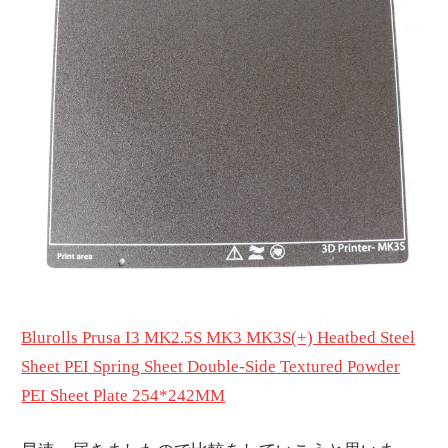
Blurolls Prusa I3 MK2.5S MK3 MK3S(+) Heatbed Steel
Sheet PEI Spring Sheet Double-Side Textured Powder
PEI Sheet Plate 254*242MM