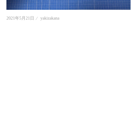
情
報
2021年5月21日
yakizakana
を
世
界
へ
発
信