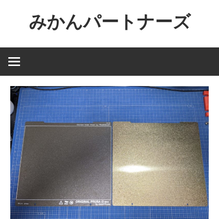
コ
みかんパートナーズ
ン
テ
ノ
ン
ー
ツ
ジ
へ
ャ
ス
ン
キ
ル
ッ
で
プ
役
に
立
た
な
い