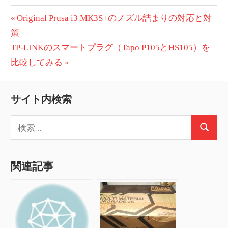
投
前
Original Prusa i3 MK3S+のノズル詰まりの対応と対
の
策
稿
次
投
TP-LINKのスマートプラグ（Tapo P105とHS105）を
ナ
の
稿:
比較してみる
ビ
投
稿:
ゲ
サイト内検索
ー
検
検
索:
シ
索
ョ
関連記事
ン