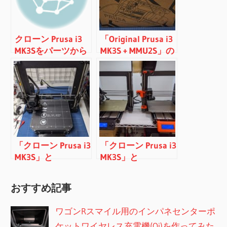
クローン Prusa i3
「Original Prusa i3
MK3Sをパーツから
MK3S + MMU2S」の
組み立て＆保守部
購入レビュー
品
「クローン Prusa i3
「クローン Prusa i3
MK3S」と
MK3S」と
「Original Prusa i3
「Original Prusa i3
MK3S」の比較レビ
MK3S」の比較レビ
おすすめ記事
ュー（組み立てキ
ュー（印刷品質
ット編）
編）
ワゴンRスマイル用のインパネセンターポ
ケットワイヤレス充電機(Qi)を作ってみた