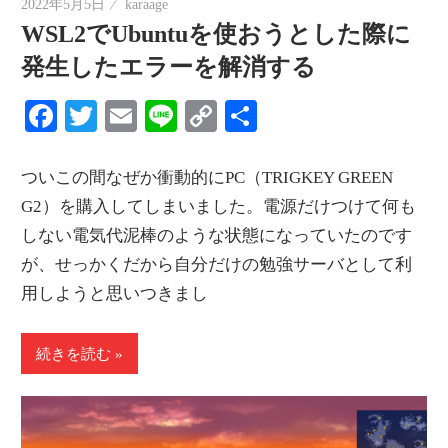
2022年5月5日
karaage
情
WSL2でUbuntuを使おうとした際に
報
発生したエラーを解消する
を
世
Facebook
Twitter
Email
Line
Copy
共
界
Link
有
へ
ついこの間なぜか衝動的にPC（TRIGKEY GREEN
発
G2）を購入してしまいました。電源だけつけて何も
信
しない電気代泥棒のような状態になっていたのです
が、せっかくだから自分だけの勉強サーバとして利
用しようと思いつきまし
続きを読む