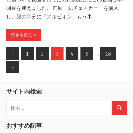
回目を迎えました。 前回「肌チェッカー」を購入
し、顔の半分に「アルビオン」もう半
続きを読む
投
前
«
1
2
3
4
5
…
18
の
稿
次
»
記
の
の
事
記
ペ
サイト内検索
事
ー
検
ジ
検
索:
送
索
おすすめ記事