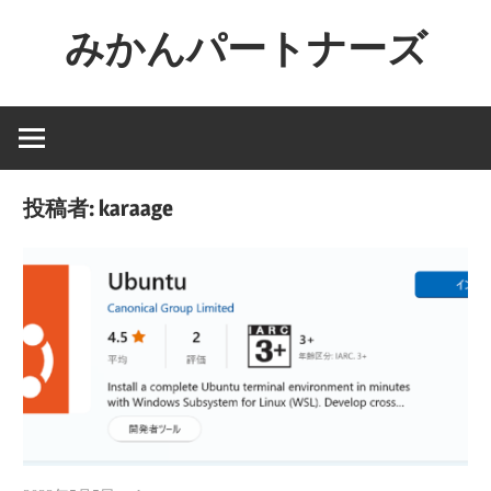
コ
みかんパートナーズ
ン
テ
ノ
ン
ー
ツ
ジ
へ
ャ
ス
投稿者:
karaage
ン
キ
ル
ッ
で
プ
役
に
立
た
な
い