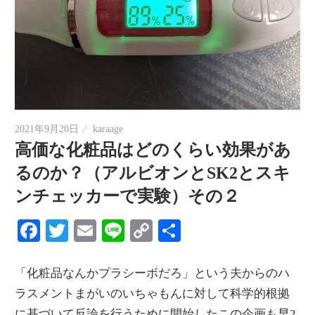
2021年9月20日
karaage
高価な化粧品はどのくらい効果があ
るのか？（アルビオンとSK2とスキ
ンチェッカーで実験）その２
Facebook
Twitter
Email
Line
Copy
共
Link
有
「化粧品なんかプラシーボだろ」という夫からのハ
ラスメントまがいのいちゃもんに対して科学的根拠
に基づいて反論を行うために開始したこの企画も早2