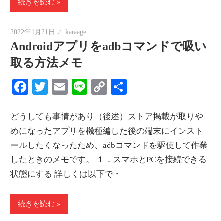
続きを読む
2022年1月21日
karaage
Androidアプリをadbコマンドで吸い
取る方法メモ
Facebook
Twitter
Email
Line
Copy
共
Link
有
どうしても事情があり（後述）ストア掲載が取りや
めになったアプリを機種編した後の端末にインスト
ールしたくなったため、adbコマンドを駆使して作業
したときのメモです。 １．スマホとPCを接続できる
状態にする 詳しくは以下で・
続きを読む