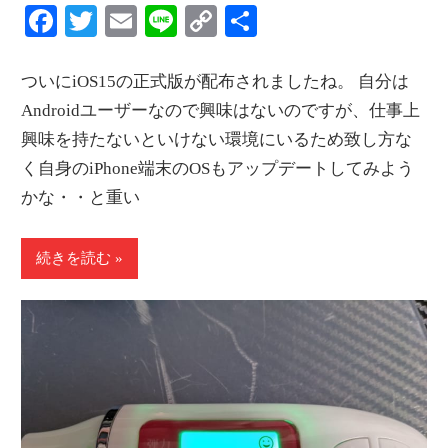
Facebook
Twitter
Email
Line
Copy
共
Link
有
ついにiOS15の正式版が配布されましたね。 自分は
Androidユーザーなので興味はないのですが、仕事上
興味を持たないといけない環境にいるため致し方な
く自身のiPhone端末のOSもアップデートしてみよう
かな・・と重い
続きを読む