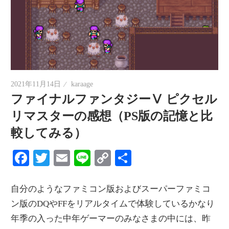
2021年11月14日
karaage
ファイナルファンタジーⅤ ピクセル
リマスターの感想（PS版の記憶と比
較してみる）
Facebook
Twitter
Email
Line
Copy
共
Link
有
自分のようなファミコン版およびスーパーファミコ
ン版のDQやFFをリアルタイムで体験しているかなり
年季の入った中年ゲーマーのみなさまの中には、昨