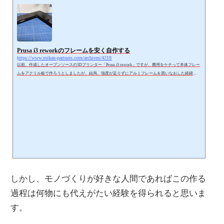
Prusa i3 reworkのフレームを安く自作する
https://www.mikan-partners.com/archives/4218
以前、作成したオープンソースの3Dプリンター「Prusa i3 rework」ですが、費用をケチって本体フレー
ムをアクリル板で作ろうとしましたが、結局、強度が足りずにアルミフレームを買いなおした経緯が
あります。https://www.mikan-partners.com/archives/883アルミフレーム自体がなかなか高価で、Aliexpres
sで購入するとYキャリッジ付きとは言え、安くても8000円強します。ちなみにYキャリッジ単体だと15
00円くらいで購入ができます。で、そのボツになったアクリル板フレームを何とか強度をあげて再利
用できないかを検討しました。（捨て...
しかし、モノづくりが好きな人間であればこの作る
過程は何物にも代えがたい経験を得られると思いま
す。