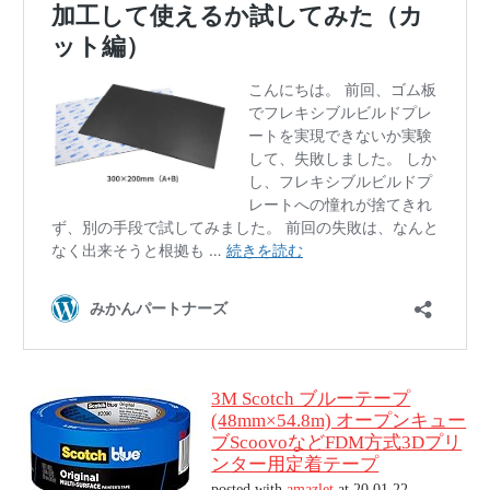
3M Scotch ブルーテープ
(48mm×54.8m) オープンキュー
ブScoovoなどFDM方式3Dプリ
ンター用定着テープ
posted with
amazlet
at 20.01.22