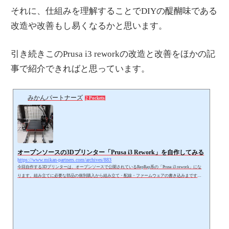
それに、仕組みを理解することでDIYの醍醐味である
改造や改善もし易くなるかと思います。
引き続きこのPrusa i3 reworkの改造と改善をほかの記
事で紹介できればと思っています。
みかんパートナーズ
2 Pockets
オープンソースの3Dプリンター「Prusa i3 Rework」を自作してみる
https://www.mikan-partners.com/archives/883
今回自作する3Dプリンターは、オープンソースで公開されているRepRap系の「Prusa i3 rework」にな
ります。組み立てに必要な部品の個別購入から組み立て・配線・ファームウェアの書き込みまですべ
て行い、きちんと印刷できるところまでを記事にしています。低価格プリンターより印刷精度もよ
く、自作すると3Dプリンターの仕組みもよく理解できますし、何より達成感がありますのでおススメ
です。https://www.mikan-partners.com/archives/740https://www.mikan-partners.com/archives/752https://www.
mikan-partners.com/archives/760htt...