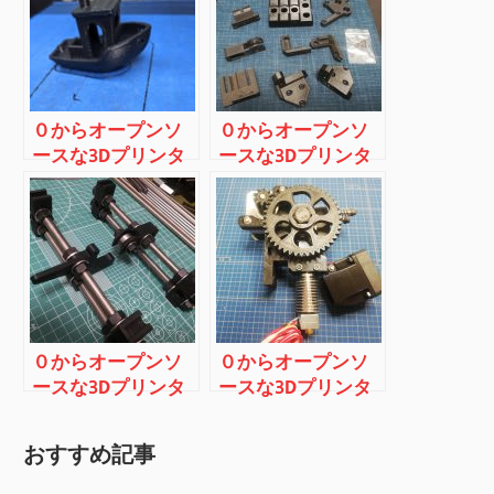
０からオープンソ
０からオープンソ
ースな3Dプリンタ
ースな3Dプリンタ
ーを作ってみる
ーを作ってみる
（その１：はじめ
（その２：部品調
のはじめ）
達）
０からオープンソ
０からオープンソ
ースな3Dプリンタ
ースな3Dプリンタ
ーを作ってみる
ーを作ってみる
（その３：Y軸の組
（その６：エクス
おすすめ記事
み立て）
トールダーの組み
立て）