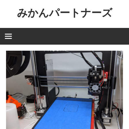
コ
みかんパートナーズ
ン
テ
ノ
ン
ー
ツ
ジ
へ
ャ
ス
ン
キ
ル
ッ
で
プ
役
に
立
た
な
い