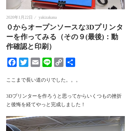
情
報
2020年1月22日
yakizakana
を
０からオープンソースな3Dプリンタ
世
ーを作ってみる（その９(最後)：動
界
作確認と印刷）
へ
発
Facebook
Twitter
Email
Line
Copy
共
信
Link
有
ここまで長い道のりでした。。。
3Dプリンターを作ろうと思ってからいくつもの挫折
と後悔を経てやっと完成しました！