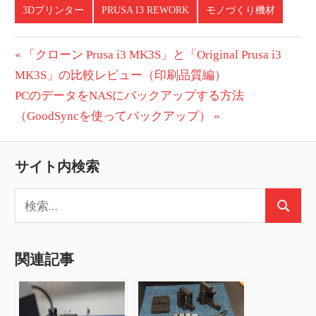
3Dプリンター
PRUSA I3 REWORK
モノづくり機材
投
前
「クローン Prusa i3 MK3S」と「Original Prusa i3
の
MK3S」の比較レビュー（印刷品質編）
稿
次
投
PCのデータをNASにバックアップする方法
ナ
の
稿:
（GoodSyncを使ってバックアップ）
ビ
投
稿:
ゲ
サイト内検索
ー
検
検
索:
シ
索
ョ
関連記事
ン