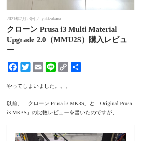
情
報
2021年7月23日
yakizakana
を
クローン Prusa i3 Multi Material
世
Upgrade 2.0（MMU2S）購入レビュ
界
ー
へ
発
Facebook
Twitter
Email
Line
Copy
共
信
Link
有
やってしまいました。。。
以前、「クローン Prusa i3 MK3S」と「Original Prusa
i3 MK3S」の比較レビューを書いたのですが、