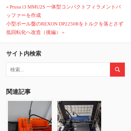
投
前
Prusa i3 MMU2S 一体型コンパクトフィラメントバ
の
ッファーを作成
稿
次
投
小型ボール盤のREXON DP2250Rをトルクを落とさず
ナ
の
稿:
低回転化へ改造（後編）
ビ
投
稿:
ゲ
サイト内検索
ー
検
検
索:
シ
索
ョ
関連記事
ン