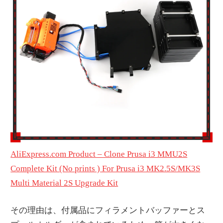
AliExpress.com Product – Clone Prusa i3 MMU2S
Complete Kit (No prints ) For Prusa i3 MK2.5S/MK3S
Multi Material 2S Upgrade Kit
その理由は、付属品にフィラメントバッファーとス