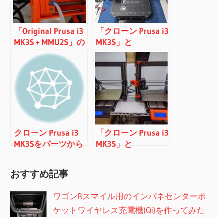
「Original Prusa i3
「クローン Prusa i3
MK3S + MMU2S」の
MK3S」と
購入レビュー
「Original Prusa i3
（MMU2S編）
MK3S」の比較レビ
ュー（組み立てキ
ット編）
クローン Prusa i3
「クローン Prusa i3
MK3Sをパーツから
MK3S」と
組み立て＆保守部
「Original Prusa i3
品
MK3S」の比較レビ
おすすめ記事
ュー（印刷品質
編）
ワゴンRスマイル用のインパネセンターポ
ケットワイヤレス充電機(Qi)を作ってみた