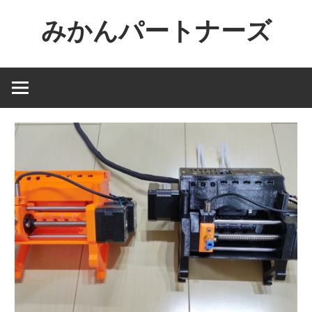
コ
みかんパートナーズ
ン
テ
ノ
ン
ー
ツ
ジ
へ
ャ
ス
ン
キ
ル
ッ
で
プ
役
に
立
た
な
い