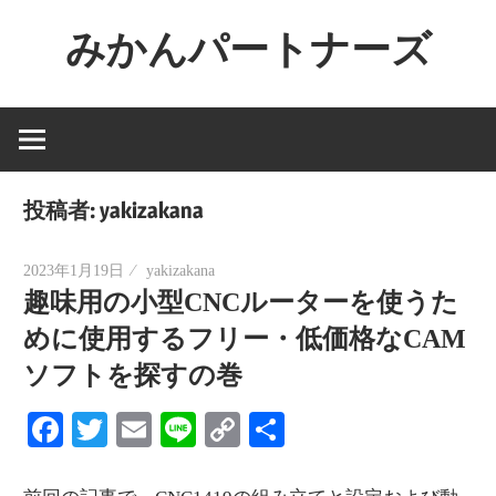
コ
みかんパートナーズ
ン
テ
ノ
ン
ー
ツ
ジ
へ
ャ
ス
投稿者:
yakizakana
ン
キ
ル
ッ
2023年1月19日
yakizakana
で
趣味用の小型CNCルーターを使うた
プ
役
めに使用するフリー・低価格なCAM
に
ソフトを探すの巻
立
た
Facebook
Twitter
Email
Line
Copy
共
な
Link
有
い