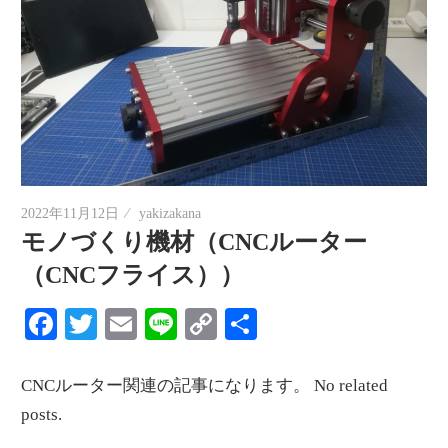
2022年11月12日
yakizakana
モノづくり機材（CNCルーター
（CNCフライス））
Facebook
Twitter
Email
Line
Copy
共
Link
有
CNCルーター関連の記事になります。 No related
posts.