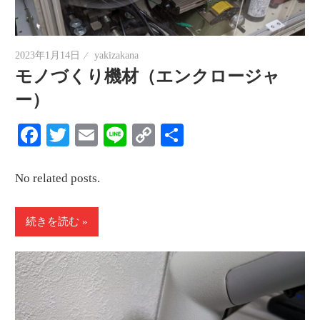
2023年1月14日
yakizakana
モノづくり機材（エンクロージャ
ー）
Facebook
Twitter
Email
Line
Copy
共
Link
有
No related posts.
続きを読む