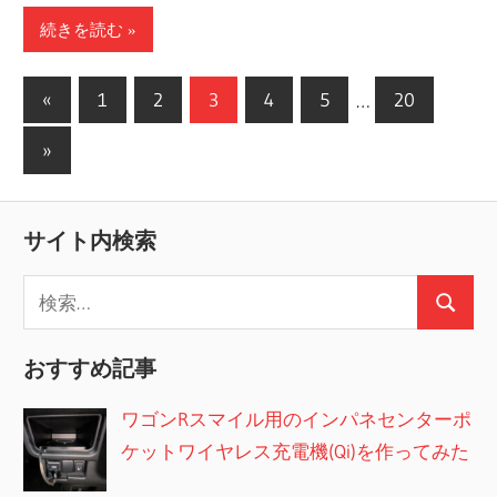
続きを読む
投
前
«
1
2
3
4
5
…
20
の
稿
次
»
記
の
の
事
記
ペ
サイト内検索
事
ー
検
ジ
検
索:
送
索
おすすめ記事
り
ワゴンRスマイル用のインパネセンターポ
ケットワイヤレス充電機(Qi)を作ってみた