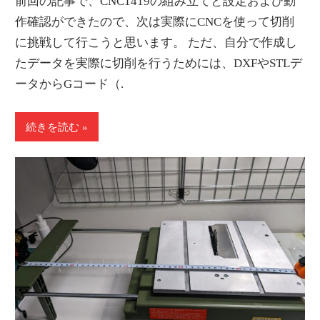
前回の記事で、CNC1419の組み立てと設定および動
情
作確認ができたので、次は実際にCNCを使って切削
報
に挑戦して行こうと思います。 ただ、自分で作成し
を
たデータを実際に切削を行うためには、DXFやSTLデ
世
ータからGコード（.
界
へ
続きを読む
発
信