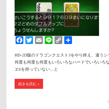
な
い
情
報
を
Facebook
Twitter
Email
Line
Copy
共
世
界
Link
有
へ
HD-2D版のドラゴンクエスト3をやり終え、違う
発
何度も何度も何度もいろいろなハードでいろいろ
信
エ6を持っていない…と
続きを読む