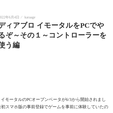
2022年6月4日
karaage
ディアブロ イモータルをPCでや
るぞ～その１～コントローラーを
使う編
モータルのPCオープンベータが6/3から開始されまし
) 自分は最初スマホ版の事前登録でゲームを事前に体験していたの