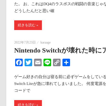
た。 お、これはDQ4のラスボスの戦闘の音楽じゃ
どうしたんだと思い確
続きを読む
2022年7月23日
karaage
Nintendo Switchが壊
Facebook
Twitter
Email
Line
Copy
共
Link
有
ゲーム好きの自分は寝る前に必ずゲームをしているの
Switch Liteが急に壊れてしまいました。 何
コードで
続きを読む