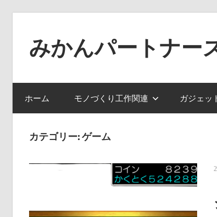
コ
ン
みかんパートナー
テ
ン
ノ
ツ
ー
へ
ジ
ホーム
モノづくり工作関連
ガジェッ
ス
ャ
キ
ン
ッ
カテゴリー:
ゲーム
ル
プ
で
役
に
立
た