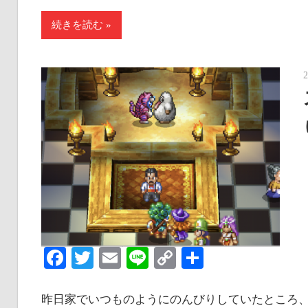
続きを読む
Facebook
Twitter
Email
Line
Copy
共
Link
有
昨日家でいつものようにのんびりしていたところ、