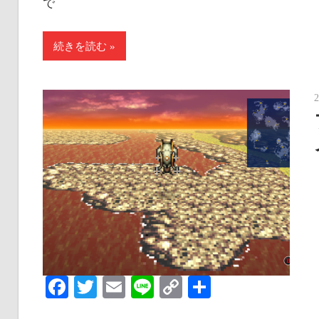
で
続きを読む
Facebook
Twitter
Email
Line
Copy
共
Link
有