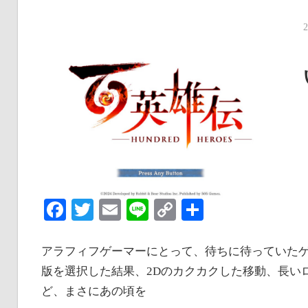
Facebook
Twitter
Email
Line
Copy
共
Link
有
アラフィフゲーマーにとって、待ちに待っていたゲー
版を選択した結果、2Dのカクカクした移動、長い
ど、まさにあの頃を