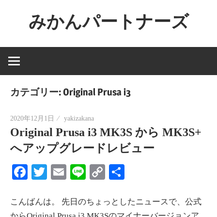
コ
みかんパートナーズ
ン
テ
ノ
ン
ー
ツ
ジ
へ
ャ
ス
カテゴリー:
Original Prusa i3
ン
キ
ル
ッ
2020年12月1日
yakizakana
で
Original Prusa i3 MK3S から MK3S+
プ
役
へアップグレードレビュー
に
立
Facebook
Twitter
Email
Line
Copy
共
た
Link
有
な
こんばんは。 先日のちょっとしたニュースで、公式
い
からOriginal Prusa i3 MK3Sのマイナーバージョンア