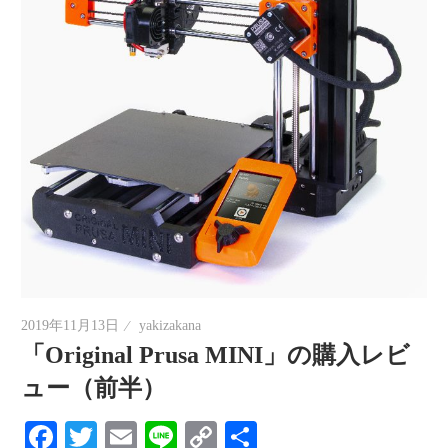
2019年11月13日
yakizakana
「Original Prusa MINI」の購入レビ
ュー（前半）
Facebook
Twitter
Email
Line
Copy
共