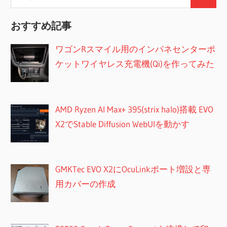
ー
検
索:
索
ジ
おすすめ記事
送
ワゴンRスマイル用のインパネセンターポ
り
ケットワイヤレス充電機(Qi)を作ってみた
AMD Ryzen AI Max+ 395(strix halo)搭載 EVO
X2でStable Diffusion WebUIを動かす
GMKTec EVO X2にOcuLinkポート増設と専
用カバーの作成