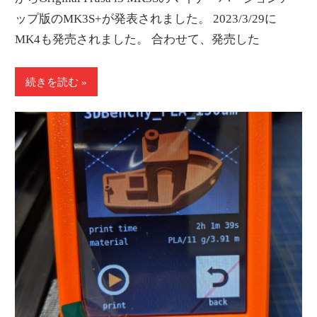
情
ップ版のMK3S+が発表されました。 2023/3/29に
報
MK4も発売されました。 合わせて、発売した
を
世
続きを読む
界
へ
発
信