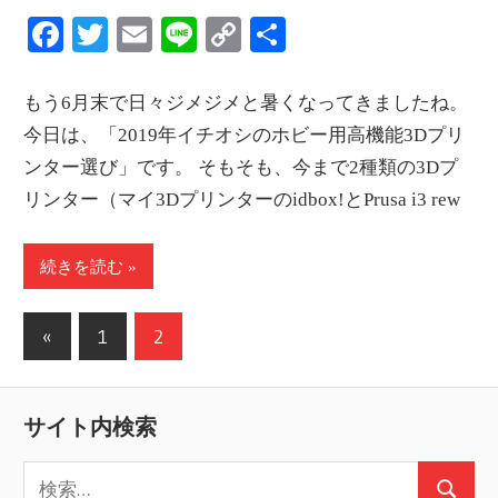
Facebook
Twitter
Email
Line
Copy
共
Link
有
もう6月末で日々ジメジメと暑くなってきましたね。
今日は、「2019年イチオシのホビー用高機能3Dプリ
ンター選び」です。 そもそも、今まで2種類の3Dプ
リンター（マイ3Dプリンターのidbox!とPrusa i3 rew
続きを読む
投
前
«
1
2
の
稿
記
の
サイト内検索
事
ペ
検