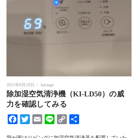
2021年8月18日
karaage
除加湿空気清浄機（KI-LD50）の威
力を確認してみる
Facebook
Twitter
Email
Line
Copy
共
Link
有
我が家はリビングに加湿空気清浄器を配置していた