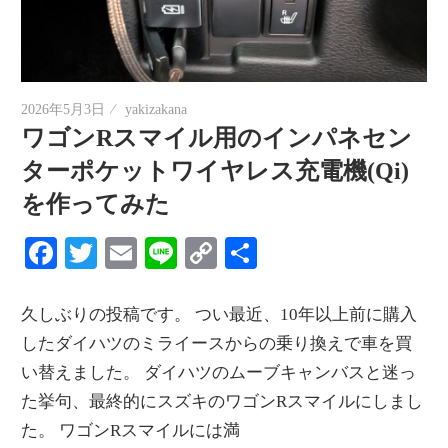
情
報
を
世
2026年5月3日
yakizakana
界
ワゴンRスマイル用のインパネセン
へ
ターポケットワイヤレス充電機(Qi)
発
を作ってみた
信
Facebook
Twitter
Email
Line
Copy
共
Link
有
久しぶりの投稿です。 つい最近、10年以上前に購入
したダイハツのミライースからの乗り換えで車を買
い替えました。 ダイハツのムーブキャンバスと迷っ
た挙句、最終的にスズキのワゴンRスマイルにしまし
た。 ワゴンRスマイルには満