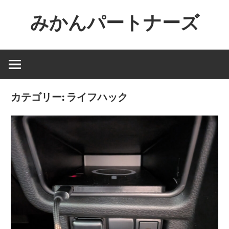
コ
みかんパートナーズ
ン
テ
ノ
ン
ー
ツ
ジ
へ
ャ
ス
カテゴリー:
ライフハック
ン
キ
ル
ッ
で
プ
役
に
立
た
な
い