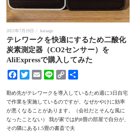
2021年7月29日
karaage
テレワークを快適にするため二酸化
炭素測定器（CO2センサー）を
AliExpressで購入してみた
Facebook
Twitter
Email
Line
Copy
共
Link
有
勤め先がテレワークを導入しているため週に3日自宅
で作業を実施しているのですが、なぜかやけに効率
が悪くなることがあります。（会社だとそんな風に
なったことない） 我が家では約8畳の部屋で自分が、
その隣にある1.5畳の書斎で夫