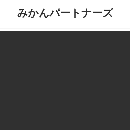
コ
みかんパートナーズ
ン
テ
ノ
ン
ー
ツ
ジ
へ
ャ
ス
ン
キ
ル
ッ
で
プ
役
に
立
た
な
い