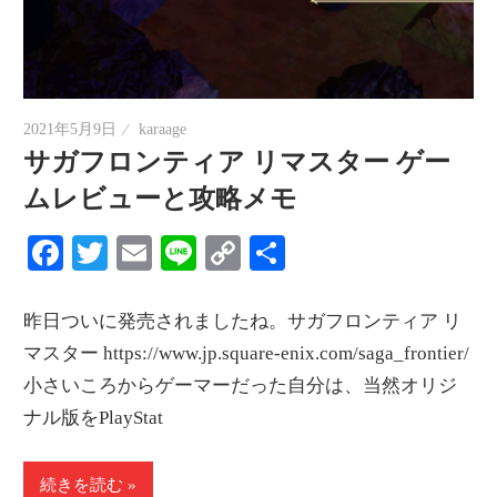
2021年5月9日
karaage
サガフロンティア リマスター ゲー
ムレビューと攻略メモ
Facebook
Twitter
Email
Line
Copy
共
Link
有
昨日ついに発売されましたね。サガフロンティア リ
マスター https://www.jp.square-enix.com/saga_frontier/
小さいころからゲーマーだった自分は、当然オリジ
ナル版をPlayStat
続きを読む