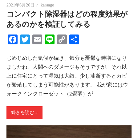
2021年6月26日
karaage
コンパクト除湿器はどの程度効果が
あるのかを検証してみる
Facebook
Twitter
Email
Line
Copy
共
Link
有
じめじめした気候が続き、気分も憂鬱な時期になり
ましたね。人間へのダメージもそうですが、それ以
上に住宅にとって湿気は大敵。少し油断するとカビ
が繁殖してしまう可能性があります。 我が家にはウ
ォークインクローゼット（2畳弱）が
続きを読む