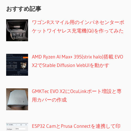
索
ジ
おすすめ記事
送
ワゴンRスマイル用のインパネセンターポ
り
ケットワイヤレス充電機(Qi)を作ってみた
AMD Ryzen AI Max+ 395(strix halo)搭載 EVO
X2でStable Diffusion WebUIを動かす
GMKTec EVO X2にOcuLinkポート増設と専
用カバーの作成
ESP32 CamとPrusa Connectを連携して印