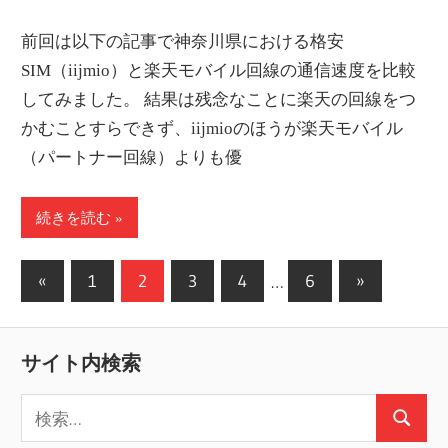
Link
有
前回は以下の記事で神奈川県における格安
SIM（iijmio）と楽天モバイル回線の通信速度を比較
してみました。 結果は残念なことに楽天の回線をつ
かむことすらできず、iijmioのほうが楽天モバイル
（パートナー回線）よりも優
続きを読む
投
前
次
«
1
2
3
4
…
6
»
の
の
稿
記
記
の
サイト内検索
事
事
ペ
検
ー
検
索: