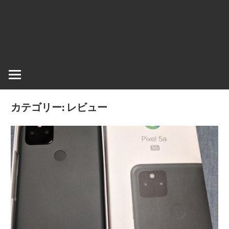
情
報
を
世
界
へ
発
カテゴリー:
レビュー
信