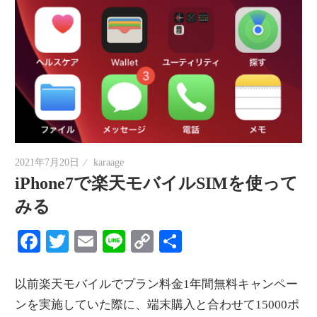
2021年7月20日
karaage
iPhone7で楽天モバイルSIMを使って
みる
Facebook
Twitter
Email
Line
Copy
共
Link
有
以前楽天モバイルでプラン料金1年間無料キャンペー
ンを実施していた際に、端末購入と合わせて15000ポ