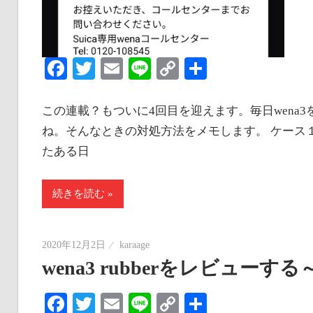
Facebook
Twitter
Email
Line
Copy
共
Link
有
この連載？もついに4回目を迎えます。毎日wena
ね。そんなときの対処方法をメモします。 ケース１：
たある日
続きを読む
2020年12月2日
karaage
wena3 rubberをレビュ
Facebook
Twitter
Email
Line
Copy
共