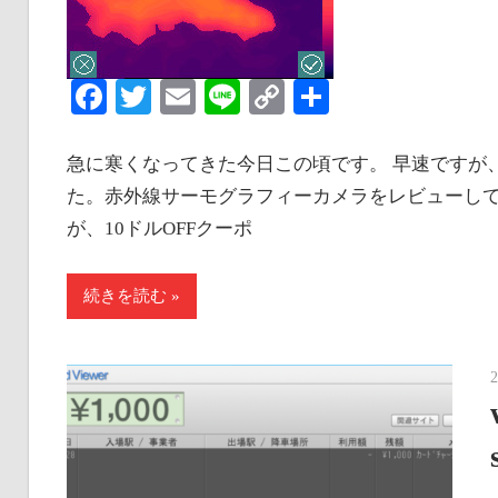
Facebook
Twitter
Email
Line
Copy
共
Link
有
急に寒くなってきた今日この頃です。 早速ですが、
た。赤外線サーモグラフィーカメラをレビューして
が、10ドルOFFクーポ
続きを読む