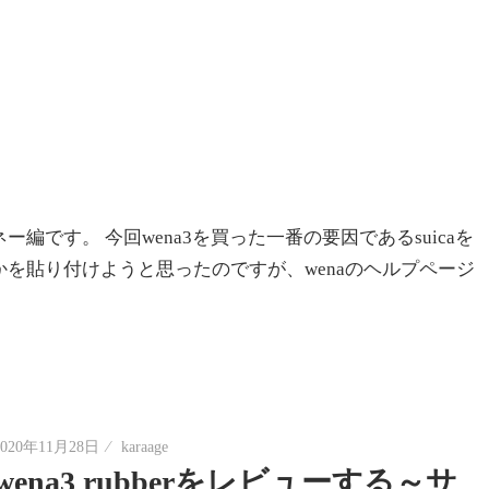
ー編です。 今回wena3を買った一番の要因であるsuicaを
を貼り付けようと思ったのですが、wenaのヘルプページ
2020年11月28日
karaage
wena3 rubberをレビューする～サ