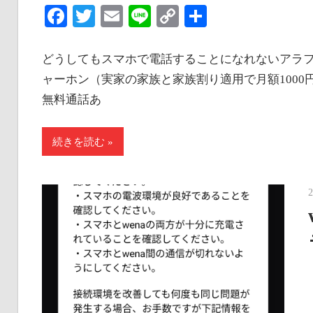
な
Facebook
Twitter
Email
Line
Copy
共
い
Link
有
情
どうしてもスマホで電話することになれないアラフ
報
ャーホン（実家の家族と家族割り適用で月額1000円未
を
無料通話あ
世
界
続きを読む
へ
発
信