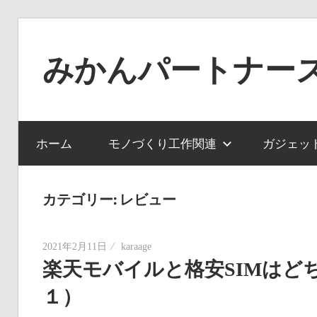
コ
ン
みかんパートナー
テ
ン
ノ
ツ
ー
へ
ジ
ホーム
モノづくり工作関連
ガジェッ
ス
ャ
キ
ン
ッ
カテゴリー:
レビュー
ル
プ
で
役
2021年2月11日
karaage
楽天モバイルと格安SIMはど
に
立
１）
た