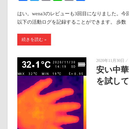
Link
有
はい。wena3のレビューも3回目になりました。今
以下の活動ログを記録することができます。 歩数（カロ
続きを読む
2020年11月30日
安い中華
を試し