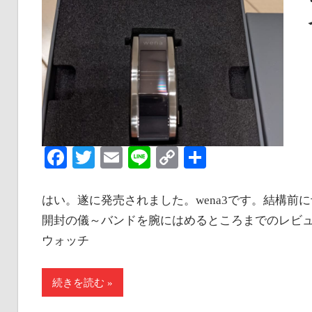
Facebook
Twitter
Email
Line
Copy
共
Link
有
はい。遂に発売されました。wena3です。結構
開封の儀～バンドを腕にはめるところまでのレビューをお
ウォッチ
続きを読む