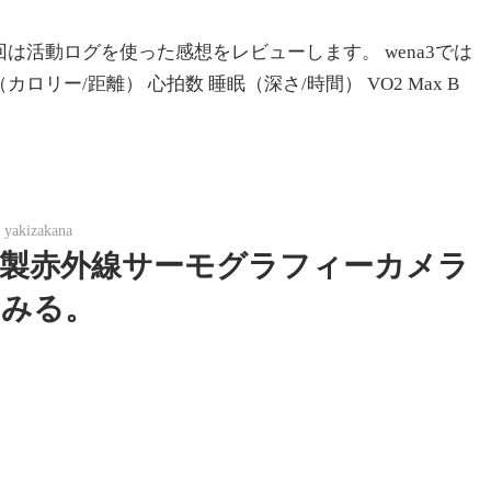
回は活動ログを使った感想をレビューします。 wena3では
リー/距離） 心拍数 睡眠（深さ/時間） VO2 Max B
yakizakana
製赤外線サーモグラフィーカメラ
てみる。