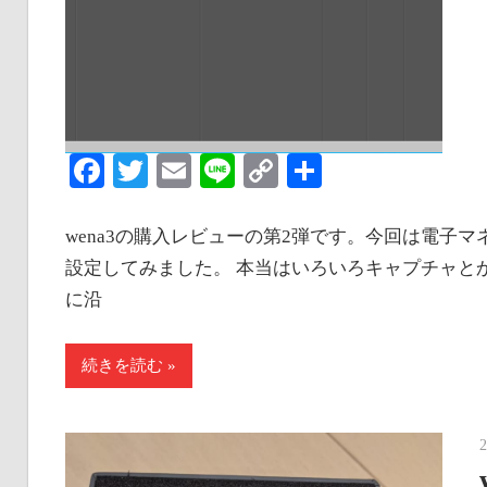
Facebook
Twitter
Email
Line
Copy
共
Link
有
wena3の購入レビューの第2弾です。今回は電子マネ
設定してみました。 本当はいろいろキャプチャとか
に沿
続きを読む