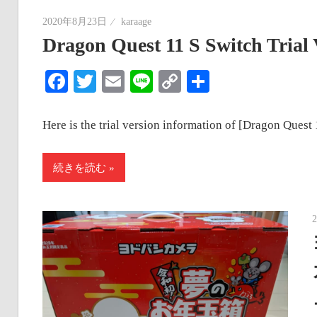
2020年8月23日
karaage
Dragon Quest 11 S Switch Trial 
Facebook
Twitter
Email
Line
Copy
共
Link
有
Here is the trial version information of [Dragon Quest 
続きを読む